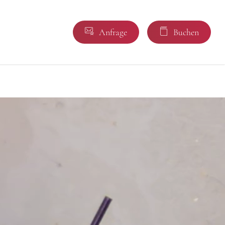
A
n
f
r
a
g
e
B
u
c
h
e
n