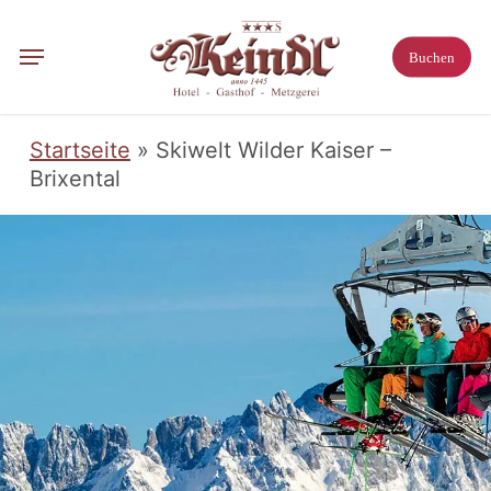
Skip
to
Menu
Buchen
main
content
Startseite
»
Skiwelt Wilder Kaiser –
Brixental