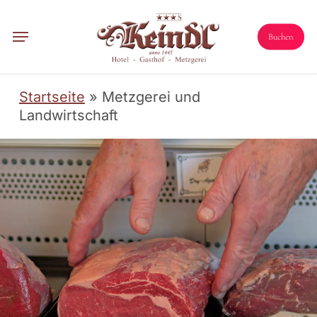
Skip
Menu
to
Menu
Buchen
main
content
Startseite
»
Metzgerei und
Landwirtschaft