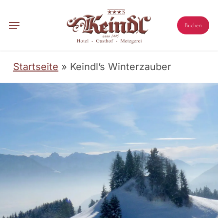
Skip
to
Menu
Buchen
main
content
Startseite
»
Keindl’s Winterzauber