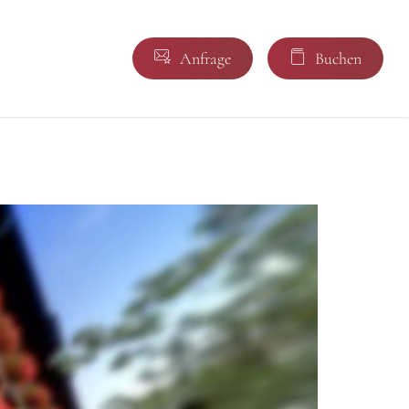
A
n
f
r
a
g
e
B
u
c
h
e
n