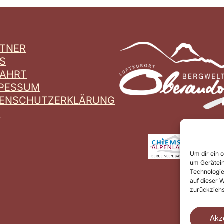
TNER
S
FAHRT
RPESSUM
TENSCHUTZERKLÄRUNG
B
Um dir ein 
um Gerätein
Technologie
auf dieser W
zurückziehs
Akz