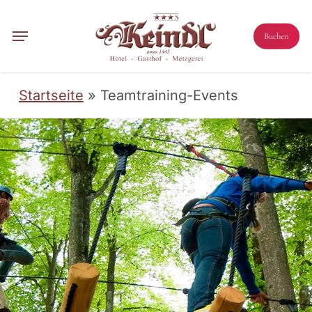
Skip
to
Menu
Buchen
main
content
Startseite
»
Teamtraining-Events