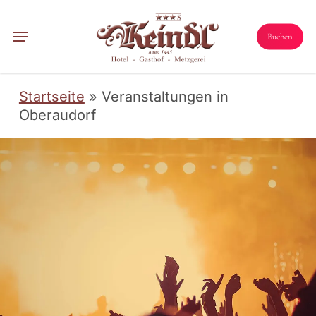
Skip
Menu
to
Menu
Buchen
main
content
Startseite
»
Veranstaltungen in
Oberaudorf